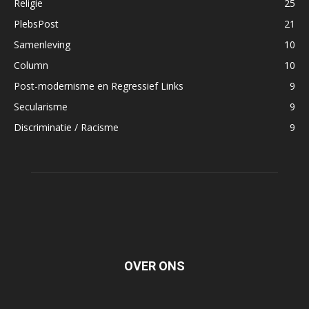
Religie
25
PlebsPost
21
Samenleving
10
Column
10
Post-modernisme en Regressief Links
9
Secularisme
9
Discriminatie / Racisme
9
OVER ONS