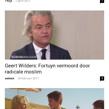
Thijs
-
2 april 2017
1
Geert Wilders: Fortuyn vermoord door
radicale moslim
admin
-
26 februari 2017
0