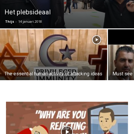
Het plebsideaal
Thijs
-
14 januari 2018
The essential human activity of attacking ideas
Must see 