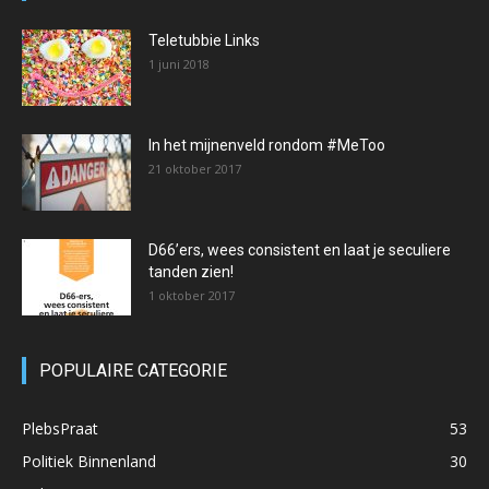
Teletubbie Links
1 juni 2018
In het mijnenveld rondom #MeToo
21 oktober 2017
D66’ers, wees consistent en laat je seculiere
tanden zien!
1 oktober 2017
POPULAIRE CATEGORIE
PlebsPraat
53
Politiek Binnenland
30