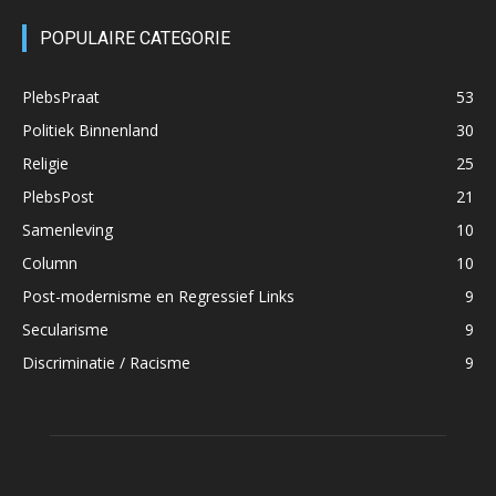
POPULAIRE CATEGORIE
PlebsPraat
53
Politiek Binnenland
30
Religie
25
PlebsPost
21
Samenleving
10
Column
10
Post-modernisme en Regressief Links
9
Secularisme
9
Discriminatie / Racisme
9