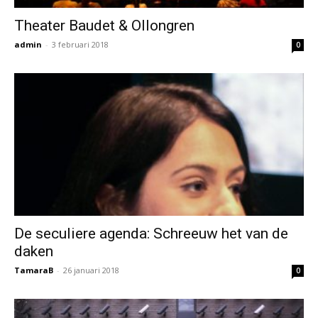
Theater Baudet & Ollongren
admin
-
3 februari 2018
0
De seculiere agenda: Schreeuw het van de
daken
TamaraB
-
26 januari 2018
0