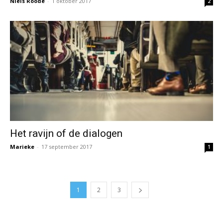
Niels Roode
-
1 oktober 2017
2
Het ravijn of de dialogen
Marieke
-
17 september 2017
1
1
2
3