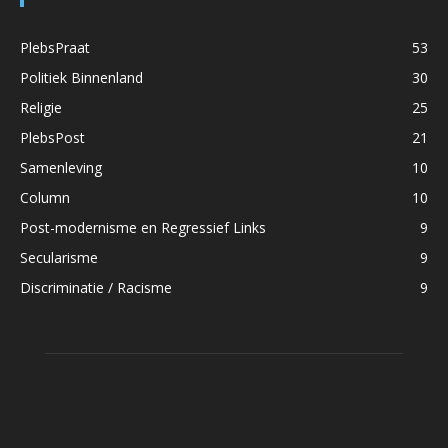
PlebsPraat
53
Politiek Binnenland
30
Religie
25
PlebsPost
21
Samenleving
10
Column
10
Post-modernisme en Regressief Links
9
Secularisme
9
Discriminatie / Racisme
9