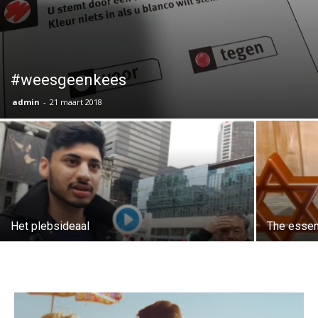
#weesgeenkees
admin
-
21 maart 2018
Het plebsideaal
The essent