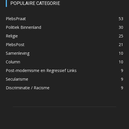
POPULAIRE CATEGORIE
PlebsPraat
53
Politiek Binnenland
30
Religie
25
PlebsPost
21
Samenleving
10
Column
10
Post-modernisme en Regressief Links
9
Secularisme
9
Discriminatie / Racisme
9