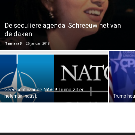
De seculiere agenda: Schreeuw het van
de daken
TamaraB
-
26 januari 2018
Geen cent naar de NAVO! Trump zit er
helemaal naast.
Trump hou