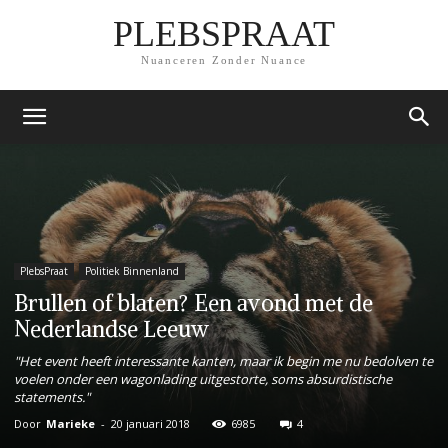
PLEBSPRAAT
Nuanceren Zonder Nuance
PlebsPraat
Politiek Binnenland
Brullen of blaten? Een avond met de
Nederlandse Leeuw
"Het event heeft interessante kanten, maar ik begin me nu bedolven te
voelen onder een wagonlading uitgestorte, soms absurdistische
statements."
Door
Marieke
-
20 januari 2018
6985
4