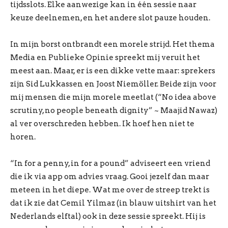
tijdsslots. Elke aanwezige kan in één sessie naar
keuze deelnemen, en het andere slot pauze houden.
In mijn borst ontbrandt een morele strijd. Het thema
Media en Publieke Opinie spreekt mij veruit het
meest aan. Maar, er is een dikke vette maar: sprekers
zijn Sid Lukkassen en Joost Niemöller. Beide zijn voor
mij mensen die mijn morele meetlat (“No idea above
scrutiny, no people beneath dignity” ~ Maajid Nawaz)
al ver overschreden hebben. Ik hoef hen niet te
horen.
“In for a penny, in for a pound” adviseert een vriend
die ik via app om advies vraag. Gooi jezelf dan maar
meteen in het diepe. Wat me over de streep trekt is
dat ik zie dat Cemil Yilmaz (in blauw uitshirt van het
Nederlands elftal) ook in deze sessie spreekt. Hij is