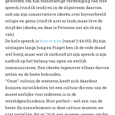
geworden om zijn standvastige verdediging van free
speech (vind ik leuk) en in de slipstream daarvan
ook om zijn conservatieve ideeën over bijvoorbeeld
religie en gezin (vind ik niet zo leuk, maar leve de
strijd der ideeën, en daar is Peterson net als ik erg
van).
De hele speech is
hier te zien
(vanaf 2:46:00). Bij zijn
uitstapjes langs Jung en Piaget ben ik de rode draad
wel kwijt, maar wat ik onthoud uit zijn speech is zijn
nadruk op het belang van open en eerlijk
communiceren. Van ideeën tegenover elkaar durven
zetten en de beste behouden.
“Onze” cultuur, de westerse, heeft zich daardoor
kunnen ontwikkelen tot een cultuur die een van de
meest eerlijke voor iedereen is in de
wereldgeschiedenis. Niet perfect – wel een van de
beste. En nieuwkomers in deze cultuur moeten we
niet vertellen dat ze “zich aan moeten passen, omdat