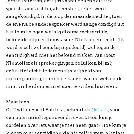
Jordan Peterson, destijds vooral bekend als free
speech-voorvechter, als eerste spreker werd
aangekondigd. In de loop der maanden echter, toen
de ene na de andere spreker werd aangekondigd uit
het in mijn ogen weinig diverse rechterrijtje,
bekoelde mijn enthousiasme. Niets tegen rechts (ik
word er zelf wel eens bij ingedeeld), wel tegen de
eenzijdigheid. Met het bekend maken van Joost
Niemöller als spreker gingen de luiken bij mij
definitief dicht. Iedereen zijn vrijheid van
meningsuiting, binnen de kaders van de wet; en ik
mijn vrijheid om er niet naar te willen luisteren.
Maar toen.
Op Twitter vocht Patricia, bekend als
@rivliv
, voor
een open mind tegenover dit event. Hoe kun je
oordelen over iets waar je niet heen gaat? Hoe kun je
klagen over eenzijdigheid als je zelf je stem niet laat