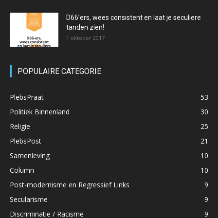
D66’ers, wees consistent en laat je seculiere
tanden zien!
1 oktober 2017
POPULAIRE CATEGORIE
PlebsPraat
53
Politiek Binnenland
30
Religie
25
PlebsPost
21
Samenleving
10
Column
10
Post-modernisme en Regressief Links
9
Secularisme
9
Discriminatie / Racisme
9