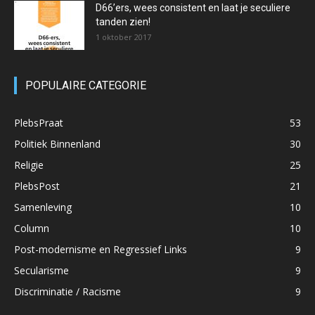
D66’ers, wees consistent en laat je seculiere
tanden zien!
1 oktober 2017
POPULAIRE CATEGORIE
PlebsPraat
53
Politiek Binnenland
30
Religie
25
PlebsPost
21
Samenleving
10
Column
10
Post-modernisme en Regressief Links
9
Secularisme
9
Discriminatie / Racisme
9