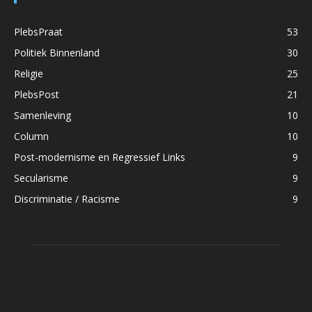
PlebsPraat
53
Politiek Binnenland
30
Religie
25
PlebsPost
21
Samenleving
10
Column
10
Post-modernisme en Regressief Links
9
Secularisme
9
Discriminatie / Racisme
9