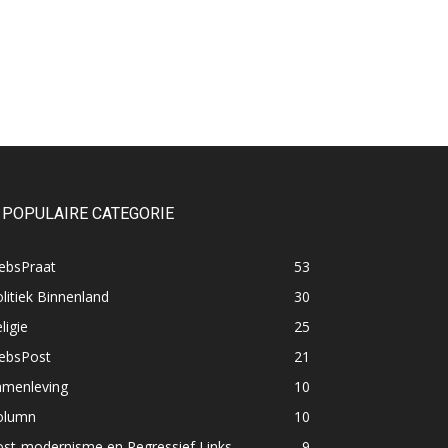
POPULAIRE CATEGORIE
ebsPraat
53
litiek Binnenland
30
ligie
25
lebsPost
21
amenleving
10
olumn
10
ost-modernisme en Regressief Links
9