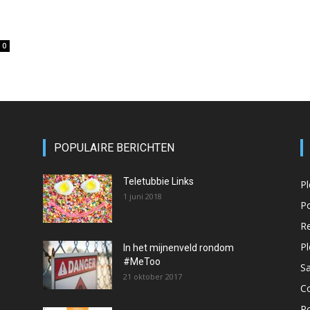
0
POPULAIRE BERICHTEN
Teletubbie Links
Pl
1 juni 2018
Po
Re
P
In het mijnenveld rondom
#MeToo
S
21 oktober 2017
C
P