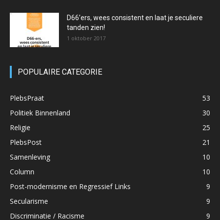
D66’ers, wees consistent en laat je seculiere
tanden zien!
1 oktober 2017
POPULAIRE CATEGORIE
PlebsPraat
53
Politiek Binnenland
30
Religie
25
PlebsPost
21
Samenleving
10
Column
10
Post-modernisme en Regressief Links
9
Secularisme
9
Discriminatie / Racisme
9