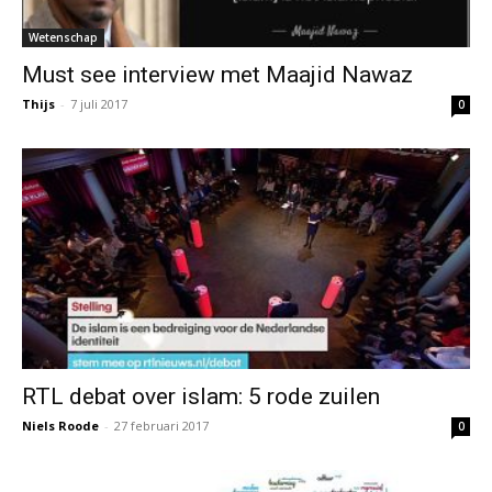
Wetenschap
Must see interview met Maajid Nawaz
Thijs
-
7 juli 2017
0
RTL debat over islam: 5 rode zuilen
Niels Roode
-
27 februari 2017
0