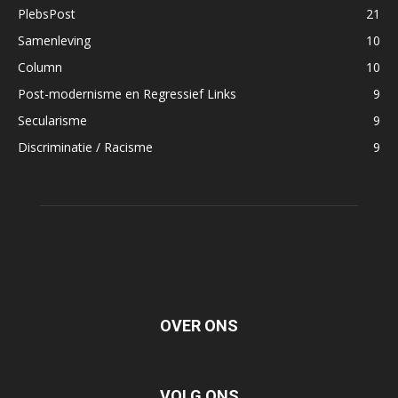
PlebsPost
21
Samenleving
10
Column
10
Post-modernisme en Regressief Links
9
Secularisme
9
Discriminatie / Racisme
9
OVER ONS
VOLG ONS