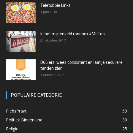
Teletubbie Links
1 juni 2018
In het mijnenveld rondom #MeToo
21 oktober 2017
D66’ers, wees consistent en laat je seculiere
tanden zien!
1 oktober 2017
POPULAIRE CATEGORIE
PlebsPraat
53
Politiek Binnenland
30
Religie
25