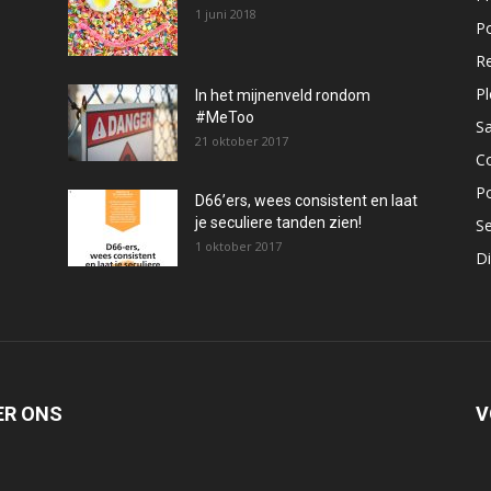
1 juni 2018
Po
Re
P
In het mijnenveld rondom
#MeToo
S
21 oktober 2017
C
P
D66’ers, wees consistent en laat
je seculiere tanden zien!
S
1 oktober 2017
Di
ER ONS
V