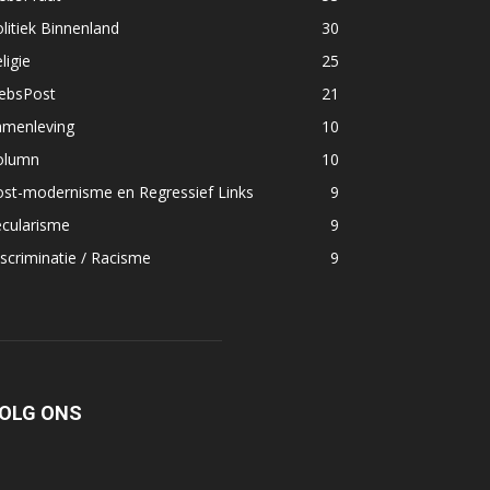
litiek Binnenland
30
ligie
25
lebsPost
21
amenleving
10
olumn
10
ost-modernisme en Regressief Links
9
ecularisme
9
scriminatie / Racisme
9
OLG ONS