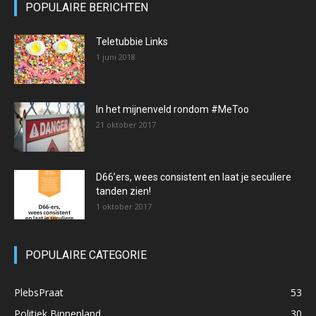
POPULAIRE BERICHTEN
Teletubbie Links
1 juni 2018
In het mijnenveld rondom #MeToo
21 oktober 2017
D66’ers, wees consistent en laat je seculiere
tanden zien!
1 oktober 2017
POPULAIRE CATEGORIE
PlebsPraat
53
Politiek Binnenland
30