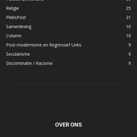
Religie
25
PlebsPost
21
Samenleving
10
Column
10
Post-modernisme en Regressief Links
9
Secularisme
9
Discriminatie / Racisme
9
OVER ONS