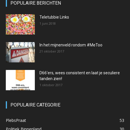
POPULAIRE BERICHTEN
Teletubbie Links
1 juni 2018
In het mijnenveld rondom #MeToo
21 oktober 2017
D66’ers, wees consistent en laat je seculiere
tanden zien!
1 oktober 2017
POPULAIRE CATEGORIE
PlebsPraat
53
Politiek Binnenland
30