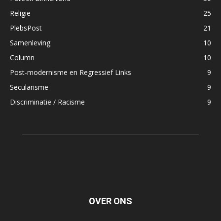
Religie
25
PlebsPost
21
Samenleving
10
Column
10
Post-modernisme en Regressief Links
9
Secularisme
9
Discriminatie / Racisme
9
OVER ONS