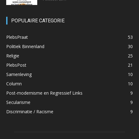
POPULAIRE CATEGORIE
PlebsPraat
53
Politiek Binnenland
30
Religie
25
PlebsPost
21
Samenleving
10
Column
10
Post-modernisme en Regressief Links
9
Secularisme
9
Discriminatie / Racisme
9