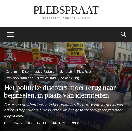
PLEBSPRAAT
Nuanceren Zonder Nuance
Column
Discriminatie / Racisme
Identiteit
PlebsPraat
Post-modernisme en Regressief Links
Samenleving
Het politieke discours moet terug naar
beginselen, in plaats van identiteiten
Focussen op identiteiten in het politieke discours wekt verdeeldheid
op en is beperkend. Hoe kunnen we het gesprek terugbrengen naar
beginselen?
Door
Rian
-
30 april 2018
3839
0