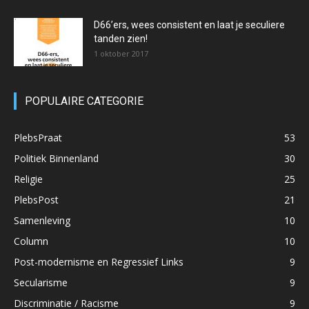
D66’ers, wees consistent en laat je seculiere
tanden zien!
1 oktober 2017
POPULAIRE CATEGORIE
PlebsPraat
53
Politiek Binnenland
30
Religie
25
PlebsPost
21
Samenleving
10
Column
10
Post-modernisme en Regressief Links
9
Secularisme
9
Discriminatie / Racisme
9