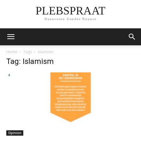
PLEBSPRAAT
Nuanceren Zonder Nuance
Home
Tags
Islamism
Tag: Islamism
Opinion