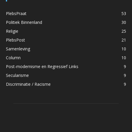
PlebsPraat
53
Politiek Binnenland
30
Religie
25
PlebsPost
21
Samenleving
10
Column
10
Post-modernisme en Regressief Links
9
Secularisme
9
Discriminatie / Racisme
9