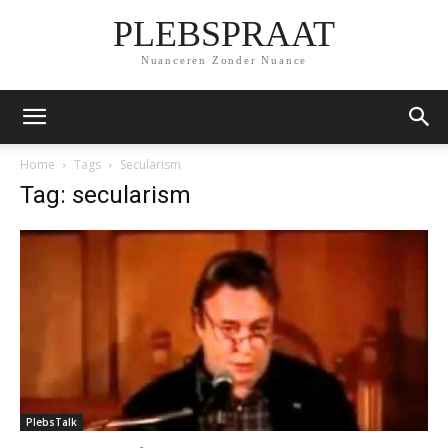
PLEBSPRAAT
Nuanceren Zonder Nuance
Home
Tags
Secularism
Tag: secularism
PlebsTalk